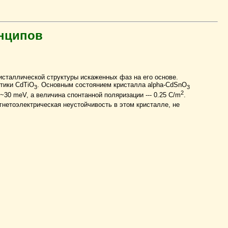
инципов
сталлической структуры искаженных фаз на его основе.
тики CdTiO
. Основным состоянием кристалла alpha-CdSnO
3
3
2
30 meV, а величина спонтанной поляризации --- 0.25 C/m
.
гнетоэлектрическая неустойчивость в этом кристалле, не