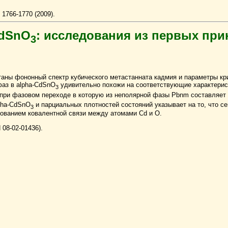
с. 1766-1770 (2009).
CdSnO
: исследования из первых пр
3
аны фононный спектр кубического метастанната кадмия и параметры кри
фаз в alpha-CdSnO
удивительно похожи на соответствующие характерис
3
 при фазовом переходе в которую из неполярной фазы Pbnm составляет ~
pha-CdSnO
и парциальных плотностей состояний указывает на то, что се
3
зованием ковалентной связи между атомами Cd и O.
08-02-01436).