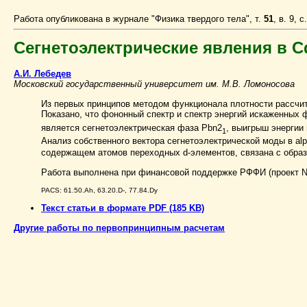
Работа опубликована в журнале "Физика твердого тела", т.
51
, в. 9, 
Сегнетоэлектрические явления в 
А.И. Лебедев
Московский государственный университет им. М.В. Ломоносова
Из первых принципов методом функционала плотности рассчит
Показано, что фононный спектр и спектр энергий искаженных 
является сегнетоэлектрическая фаза Pbn2
, выигрыш энергии
1
Анализ собственного вектора сегнетоэлектрической моды в al
содержащем атомов переходных
d
-элементов, связана с обра
Работа выполнена при финансовой поддержке РФФИ (проект N 
PACS: 61.50.Ah, 63.20.D-, 77.84.Dy
Текст статьи в формате PDF (185 KB)
Другие работы по первопринципным расчетам